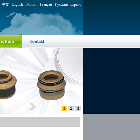
中文
English
Deutsch
Français
Русский
Españo
richten
Kontakt
1
2
3