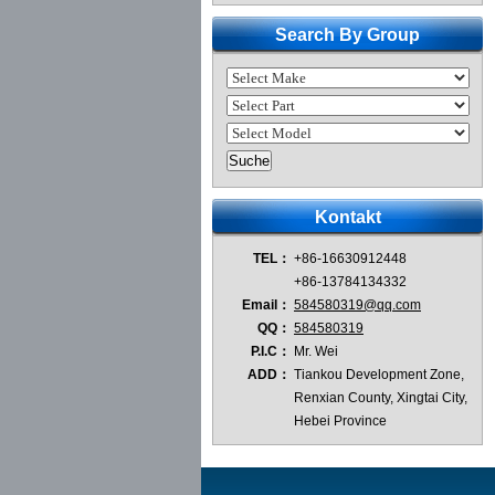
Search By Group
Kontakt
TEL：
+86-16630912448
+86-13784134332
Email：
584580319@qq.com
QQ：
584580319
P.I.C：
Mr. Wei
ADD：
Tiankou Development Zone,
Renxian County, Xingtai City,
Hebei Province